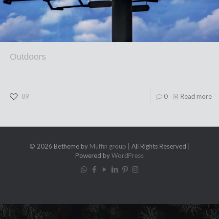
Outdoors
89
0
Read more
© 2026 Betheme by
Muffin group
| All Rights Reserved |
Powered by
WordPress