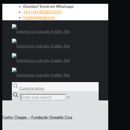
Duvidas? Envie um Whatsapp
+55 (16) 98180-4590
fradim@gmail.com
Compre agora
✕
Carlos Chagas – Fundação Oswaldo Cruz